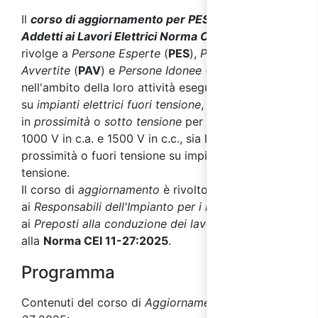
Il
corso di aggiornamento per PES PAV PEI
Addetti ai Lavori Elettrici Norma CEI 11-27
,
si
rivolge a
Persone Esperte
(
PES
),
Persone
Avvertite
(
PAV
) e
Persone Idonee
(
PEI
), che
nell'ambito della loro attività eseguono lavori
su
impianti elettrici fuori tensione
,
in
prossimità
o
sotto tensione
per tensioni fino a
1000 V in c.a. e 1500 V in c.c., sia lavori in
prossimità o fuori tensione su impianti in alta
tensione.
Il corso di
aggiornamento
è rivolto anche
ai
Responsabili dell'Impianto per i lavori
(
RI
) e
ai
Preposti alla conduzione dei lavori
(
RLE
) di cui
alla
Norma CEI 11-27:2025
.
Programma
Contenuti del corso di
Aggiornamento CEI 11-