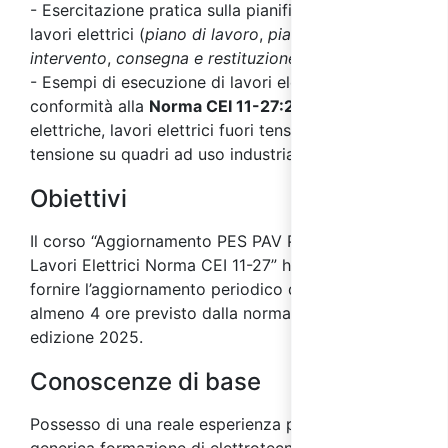
- Esercitazione pratica sulla pianificazione dei
lavori elettrici (
piano di lavoro
,
piano di
intervento
,
consegna e restituzione impianto
)
- Esempi di esecuzione di lavori elettrici in
conformità alla
Norma CEI 11-27:2025
: misure
elettriche, lavori elettrici fuori tensione e sotto
tensione su quadri ad uso industriale
Obiettivi
Il corso “Aggiornamento PES PAV PEI Addetti ai
Lavori Elettrici Norma CEI 11-27” ha l’obiettivo di
fornire l’aggiornamento periodico quinquennale di
almeno 4 ore previsto dalla norma CEI 11-27
edizione 2025.
Conoscenze di base
Possesso di una reale esperienza pratica e di una