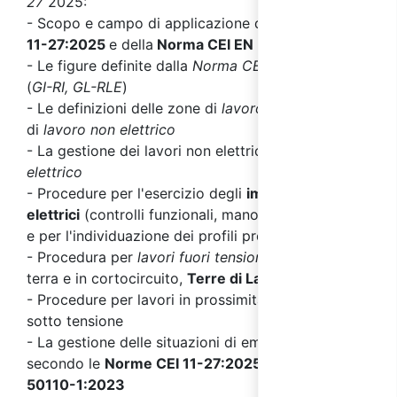
27
2025:
- Scopo e campo di applicazione della
Norma CEI
11-27:2025
e della
Norma CEI EN 50110-1:2023
- Le figure definite dalla
Norma CEI 11-27
2025
(
GI-RI, GL-RLE
)
- Le definizioni delle zone di
lavoro elettrico
e
di
lavoro non elettrico
- La gestione dei lavori non elettrici con
rischio
elettrico
- Procedure per l'esercizio degli
impianti
elettrici
(controlli funzionali, manovre di esercizio)
e per l'individuazione dei profili professionali
- Procedura per
lavori fuori tensione
(messa a
terra e in cortocircuito
,
Terre di Lavoro
)
- Procedure per lavori in prossimità e per lavori
sotto tensione
- La gestione delle situazioni di emergenza
secondo le
Norme CEI 11-27:2025
e
CEI EN
50110-1:2023