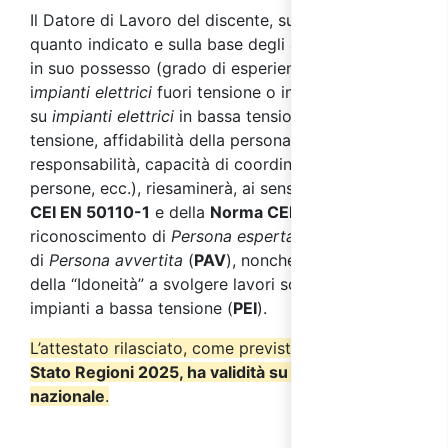
Il Datore di Lavoro del discente, sulla scorta di
quanto indicato e sulla base degli altri elementi già
in suo possesso (grado di esperienza nei lavori su
i
mpianti elettrici
fuori tensione o in prossimità, e/o
su
impianti elettrici
in bassa tensione sotto
tensione, affidabilità della persona, senso di
responsabilità, capacità di coordinamento di altre
persone, ecc.), riesaminerà, ai sensi della
Norma
CEI EN 50110-1
e della
Norma CEI 11-27
, il
riconoscimento di
Persona esperta
(
PES
) o
di
Persona avvertita
(
PAV
), nonché l’attestazione
della “Idoneità” a svolgere lavori sotto tensione su
impianti a bassa tensione (
PEI
).
L’attestato rilasciato, come previsto dall’
Accordo
Stato Regioni 2025, ha validità su tutto il territorio
nazionale
.