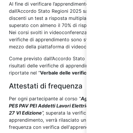
Al fine di verificare l’apprendimento, come previsto
dall’
Accordo Stato Regioni 2025
sarà sottoposto ai
discenti un test a risposta multipla, che si riterrà
superato con almeno il 70% di risposte corrette.
Nei corsi svolti in videoconferenza sincrona le
verifiche di apprendimento sono svolte online, per
mezzo della piattaforma di videoconferenza.
Come previsto dall’Accordo Stato Regioni 2025, i
risultati delle verifiche di apprendimento saranno
riportate nel “
Verbale delle verifiche finali
”.
Attestati di frequenza
Per ogni partecipante al corso
“
Aggiornamento
PES PAV PEI Addetti Lavori Elettrici Norma CEI 11-
27 VI Edizione
”,
superata la verifica finale di
apprendimento
,
verrà rilasciato un attestato di
frequenza con verifica dell'apprendimento.