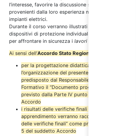
l’interesse, favorire la discussione su casi pratici
provenienti dalla loro esperienza nell'operare su
impianti elettrici.
Durante il corso verranno illustrati i principali
dispositivi di protezione individuale (DPI) necessari
per affrontare in sicurezza i
lavori elettrici
.
Ai sensi dell’
Accordo Stato Regioni del 17/4/2025
:
per la progettazione didattica e
l’organizzazione del presente corso è stato
predisposto dal Responsabile del Progetto
Formativo il “Documento progettuale” come
previsto dalla Parte IV punto 2.6 del suddetto
Accordo
i risultati delle verifiche finali di
apprendimento verranno raccolti nel “Verbale
delle verifiche finali” come previsto dal punto
5 del suddetto Accordo