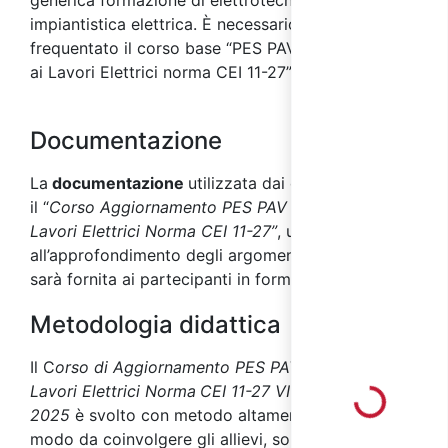
generica formazione di elettrotecnica e di
impiantistica elettrica. È necessario aver
frequentato il corso base “PES PAV PEI per Addetti
ai Lavori Elettrici norma CEI 11-27”.
Documentazione
La
documentazione
utilizzata dai docenti durante
il “
Corso Aggiornamento PES PAV PEI Addetti
Lavori Elettrici Norma CEI 11-27”
, utile
all’approfondimento degli argomenti affrontati,
sarà fornita ai partecipanti in formato digitale.
Metodologia didattica
Il C
orso di Aggiornamento PES PAV PEI Addetti ai
Lavori Elettrici Norma
CEI 11-27 VI Edizione
Loading...
2025
è svolto con metodo altamente interattivo, in
modo da coinvolgere gli allievi, sollecitarne