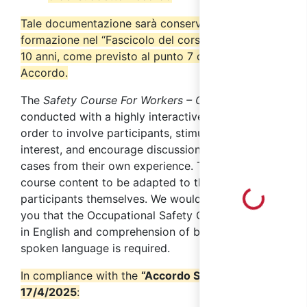
Tale documentazione sarà conservata dall’ente di
formazione nel “Fascicolo del corso” per almeno
10 anni, come previsto al punto 7 del suddetto
Accordo.
The
Safety Course For Workers – General Part
is
conducted with a highly interactive method, in
order to involve participants, stimulate their
interest, and encourage discussion on practical
cases from their own experience. This allows the
course content to be adapted to the needs of the
Loading...
participants themselves. We would like to remind
you that the Occupational Safety Courses are held
in English and comprehension of both written and
spoken language is required.
In compliance with the
“Accordo Stato Regioni” of
17/4/2025
: