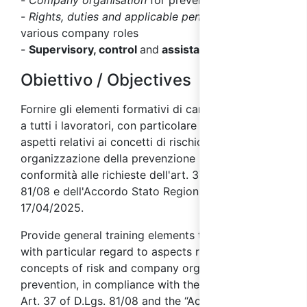
-
Company organisation
for prevention
-
Rights, duties and applicable penalties
for the
various company roles
-
Supervisory, control
and
assistance bodies
Obiettivo / Objectives
Fornire gli elementi formativi di carattere generale
a tutti i lavoratori, con particolare riguardo agli
aspetti relativi ai concetti di rischio e
organizzazione della prevenzione in azienda, in
conformità alle richieste dell'art. 37 del D. Lgs.
81/08 e dell'Accordo Stato Regioni del
17/04/2025.
Provide general training elements to all workers,
with particular regard to aspects relating to the
concepts of risk and company organisation for
prevention, in compliance with the requirements of
Art. 37 of D.Lgs. 81/08 and the “Accordo Stato