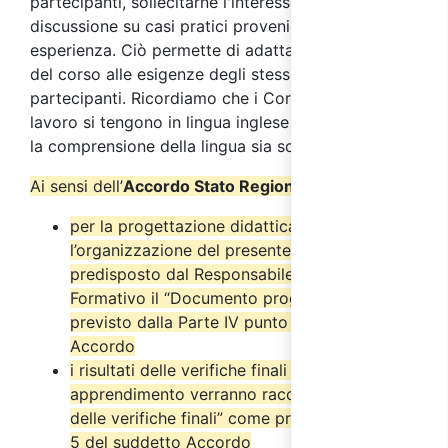
partecipanti, sollecitarne l'interesse, favorire la
discussione su casi pratici provenienti dalla loro
esperienza. Ciò permette di adattare i contenuti
del corso alle esigenze degli stessi
partecipanti. Ricordiamo che i Corsi sicurezza sul
lavoro si tengono in lingua inglese ed è necessaria
la comprensione della lingua sia scritta che orale.
Ai sensi dell’
Accordo Stato Regioni del 17/4/2025
:
per la progettazione didattica e
l’organizzazione del presente corso è stato
predisposto dal Responsabile del Progetto
Formativo il “Documento progettuale” come
previsto dalla Parte IV punto 2.6 del suddetto
Accordo
i risultati delle verifiche finali di
apprendimento verranno raccolti nel “Verbale
delle verifiche finali” come previsto dal punto
5 del suddetto Accordo