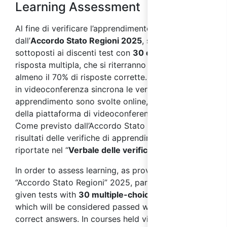
Learning Assessment
Al fine di verificare l’apprendimento, come previsto
dall’
Accordo Stato Regioni 2025
, saranno
sottoposti ai discenti test con
30 domande
a
risposta multipla, che si riterranno superati con
almeno il 70% di risposte corrette. Nei corsi svolti
in videoconferenza sincrona le verifiche di
apprendimento sono svolte online, per mezzo
della piattaforma di videoconferenza sincrona.
Come previsto dall’Accordo Stato Regioni 2025, i
risultati delle verifiche di apprendimento saranno
riportate nel “
Verbale delle verifiche finali
”.
In order to assess learning, as provided for in the
“Accordo Stato Regioni” 2025, participants will be
given tests with
30 multiple-choice questions
,
which will be considered passed with at least 70%
correct answers. In courses held via synchronous