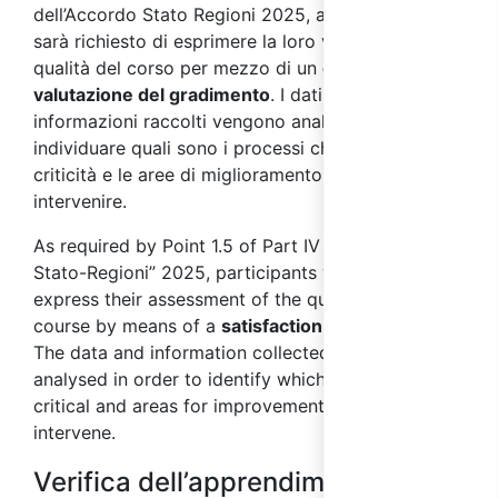
dell’Accordo Stato Regioni 2025, ai partecipanti
sarà richiesto di esprimere la loro valutazione sulla
qualità del corso per mezzo di un
questionario di
valutazione del gradimento
. I dati e le
informazioni raccolti vengono analizzati al fine di
individuare quali sono i processi che presentano
criticità e le aree di miglioramento su cui
intervenire.
As required by Point 1.5 of Part IV of the “Accordo
Stato-Regioni” 2025, participants will be asked to
express their assessment of the quality of the
course by means of a
satisfaction questionnaire
.
The data and information collected will be
analysed in order to identify which processes are
critical and areas for improvement on which to
intervene.
Verifica dell’apprendimento /