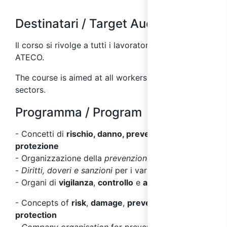
Destinatari / Target Audience
Il corso si rivolge a tutti i lavoratori di tutti i settori
ATECO.
The course is aimed at all workers in all ATECO
sectors.
Programma / Program
- Concetti di
rischio, danno, prevenzione e
protezione
- Organizzazione della
prevenzione aziendale
-
Diritti, doveri e sanzioni
per i vari soggetti
- Organi di
vigilanza
,
controllo
e
assistenza
- Concepts of
risk
,
damage
,
prevention and
protection