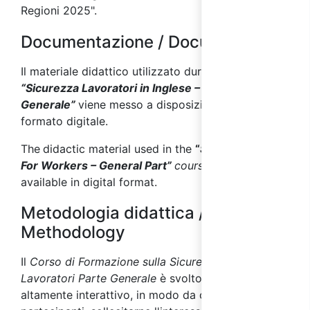
R
egioni 2025".
Documentazione / Documentation
Il materiale didattico utilizzato durante il corso
“Sicurezza Lavoratori in Inglese – Parte
Generale”
viene messo a disposizione anche in
formato digitale.
The
didactic material used in the
“
Safety Course
For Workers – General Part”
course
is also made
available in digital format.
Metodologia didattica / Teaching
Methodology
Il
Corso di Formazione sulla Sicurezza dei
Lavoratori Parte Generale
è svolto con metodo
altamente interattivo, in modo da coinvolgere i