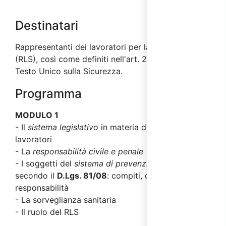
Destinatari
Rappresentanti dei lavoratori per la sicurezza
(RLS), così come definiti nell'art. 2 del
D.Lgs 81/08,
Testo Unico sulla Sicurezza
.
Programma
MODULO 1
- Il
sistema legislativo
in materia di sicurezza dei
lavoratori
- La
responsabilità civile e penale
- I soggetti del
sistema di prevenzione
aziendale
secondo il
D.Lgs. 81/08
: compiti, obblighi,
responsabilità
- La sorveglianza sanitaria
- Il ruolo del RLS