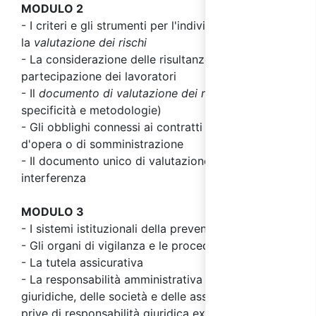
MODULO 2
- I criteri e gli strumenti per l'individuazione e
la
valutazione dei rischi
- La considerazione delle risultanze delle attività di
partecipazione dei lavoratori
- Il
documento di valutazione dei rischi
(contenuti
specificità e metodologie)
- Gli obblighi connessi ai contratti di appalto o
d'opera o di somministrazione
- Il documento unico di valutazione dei rischi da
interferenza
MODULO 3
- I sistemi istituzionali della prevenzione
- Gli organi di vigilanza e le procedure ispettive
- La tutela assicurativa
- La responsabilità amministrativa delle persone
giuridiche, delle società e delle associazioni, anche
prive di responsabilità giuridica ex D.Lgs. 231/2001