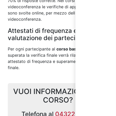
70% di risposte corrette. Nei corsi svolti in
videoconferenza le verifiche di apprendimento
sono svolte online, per mezzo della piattaforma di
videoconferenza.
Attestati di frequenza e
valutazione dei partecipanti
Per ogni partecipante al
corso base per RLS
superata la verifica finale
verrà rilasciato un
attestato di frequenza e superamento del test
finale.
VUOI INFORMAZIONI SUL
CORSO?
Telefona al
0432299686