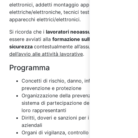
elettronici, addetti montaggio apparecchiature
elettriche/elettroniche, tecnici test e qualità
apparecchi elettrici/elettronici.
Si ricorda che i
lavoratori neoassunti
devono
essere avviati alla
formazione sulla
sicurezza
contestualmente all’assunzione e
prima
dell’avvio alle attività lavorative
.
Programma
Concetti di rischio, danno, infortunio,
prevenzione e protezione
Organizzazione della prevenzione aziendale e
sistema di partecipazione dei lavoratori e dei
loro rappresentanti
Diritti, doveri e sanzioni per i vari soggetti
aziendali
Organi di vigilanza, controllo e assistenza