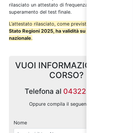
rilasciato un attestato di frequenza a seguito del
superamento del test finale.
L’attestato rilasciato, come previsto dall’
Accordo
Stato Regioni 2025, ha validità su tutto il territorio
nazionale
.
VUOI INFORMAZIONI SUL
CORSO?
Telefona al
0432299686
Oppure compila il seguente form:
Nome