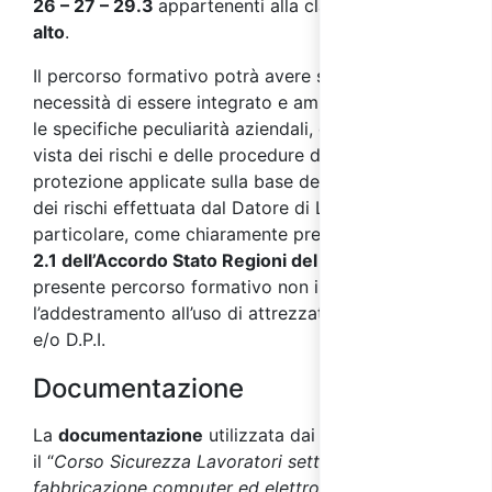
26 – 27 – 29.3
appartenenti alla classe di
rischio
alto
.
Il percorso formativo potrà avere successivamente
necessità di essere integrato e ampliato secondo
le specifiche peculiarità aziendali, dal punto di
vista dei rischi e delle procedure di prevenzione e
protezione applicate sulla base della valutazione
dei rischi effettuata dal Datore di Lavoro. In
particolare, come chiaramente precisato dal
punto
2.1 dell’Accordo Stato Regioni del 17/04/2025
, il
presente percorso formativo non include
l’addestramento all’uso di attrezzature di lavoro
e/o D.P.I.
Documentazione
La
documentazione
utilizzata dai docenti durante
il “
Corso Sicurezza Lavoratori settore
fabbricazione computer ed elettronica - parte