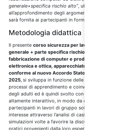
generale+specifica rischio alto”
, utile
all’approfondimento degli argomenti affrontati,
sarà fornita ai partecipanti in formato digitale.
Metodologia didattica
Il presente
corso sicurezza per lavoratori parte
generale + parte specifica rischio alto settore
fabbricazione di computer e prodotti di
elettronica e ottica, apparecchiature elettriche,
conforme al nuovo Accordo Stato Regioni
2025
,
si sviluppa in funzione delle specificità dei
processi di apprendimento e coinvolgimento tipici
degli adulti ed è quindi svolto con metodo
altamente interattivo, in modo da coinvolgere i
partecipanti in lavori di gruppo sollecitando il loro
interesse attraverso l’analisi di casi studio e
simulazioni volte a favorire la discussione su casi
pratici provenienti dalla loro esperienza.