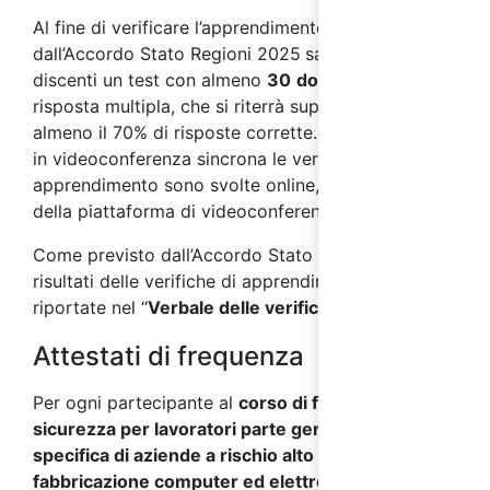
Al fine di verificare l’apprendimento, come previsto
dall’Accordo Stato Regioni 2025
sarà sottoposto ai
discenti un test con almeno
30
domande
a
risposta multipla, che si riterrà superato con
almeno il 70% di risposte corrette. Nei corsi svolti
in videoconferenza sincrona le verifiche di
apprendimento sono svolte online, per mezzo
della piattaforma di videoconferenza.
Come previsto dall’Accordo Stato Regioni 2025, i
risultati delle verifiche di apprendimento saranno
riportate nel “
Verbale delle verifiche finali
”.
Attestati di frequenza
Per ogni partecipante al
corso di formazione sulla
sicurezza per lavoratori parte generale + parte
specifica di aziende a rischio alto del settore
fabbricazione computer ed elettronica
verrà