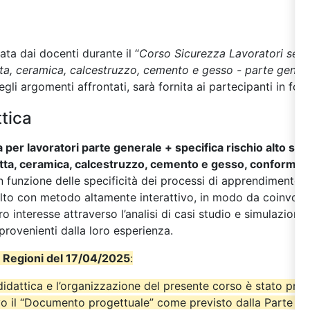
zata dai docenti durante il “
Corso Sicurezza Lavoratori sett
otta, ceramica, calcestruzzo, cemento e gesso - parte genera
gli argomenti affrontati, sarà fornita ai partecipanti in for
tica
 per lavoratori parte generale + specifica rischio alto set
acotta, ceramica, calcestruzzo, cemento e gesso, conforme
in funzione delle specificità dei processi di apprendimento 
olto con metodo altamente interattivo, in modo da coinvolger
ro interesse attraverso l’analisi di casi studio e simulazioni 
 provenienti dalla loro esperienza.
 Regioni del 17/04/2025
:
didattica e l’organizzazione del presente corso è stato pre
o il “Documento progettuale” come previsto dalla Parte IV