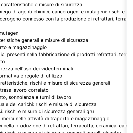
 caratteristiche e misure di sicurezza
piego di agenti chimici, cancerogeni e mutageni: rischi e mi
cerogeno connesso con la produzione di refrattari, terraco
 mutageni
tteristiche generali e misure di sicurezza
sporto e magazzinaggio
stici presenti nella fabbricazione di prodotti refrattari, terra
nto
urezza nell'uso dei videoterminali
normativa e regole di utilizzo
ratteristiche, rischi e misure di sicurezza generali
stress lavoro correlato
to, sonnolenza e turni di lavoro
e dei carichi: rischi e misure di sicurezza
 rischi e misure di sicurezza generali gru
merci nelle attività di traporto e magazzinaggio
nella produzione di refrattari, terracotta, ceramica, calc
rischi e misure di sicurezza generali carrelli elevatori