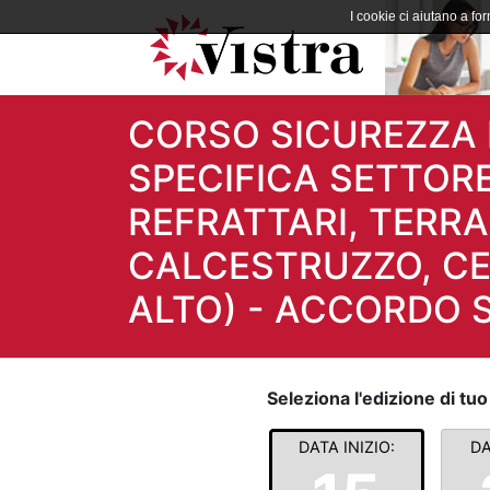
I cookie ci aiutano a forn
CORSO SICUREZZA 
SPECIFICA SETTOR
REFRATTARI, TERR
CALCESTRUZZO, CE
ALTO) - ACCORDO S