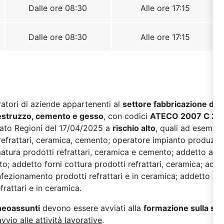
oratori di aziende appartenenti al
settore fabbricazione di pr
cestruzzo, cemento e gesso
, con codici
ATECO 2007 C 23.2
Stato Regioni del 17/04/2025 a
rischio alto
, quali ad esempi
efrattari, ceramica, cemento; operatore impianto produzione
atura prodotti refrattari, ceramica e cemento; addetto alla
to; addetto forni cottura prodotti refrattari, ceramica; adde
nfezionamento prodotti refrattari e in ceramica; addetto al
frattari e in ceramica.
 neoassunti
devono essere avviati alla
formazione sulla si
avvio alle attività lavorative
.