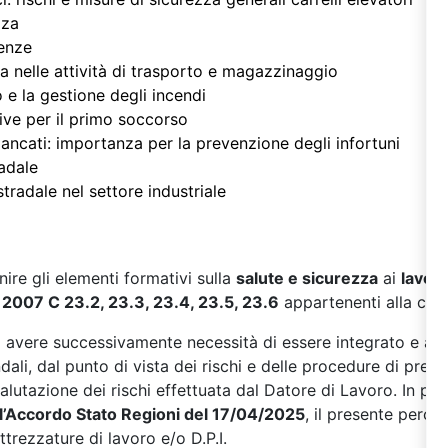
zza
enze
a nelle attività di trasporto e magazzinaggio
 e la gestione degli incendi
ve per il primo soccorso
mancati: importanza per la prevenzione degli infortuni
radale
 stradale nel settore industriale
rnire gli elementi formativi sulla
salute e sicurezza
ai
lavora
007 C 23.2, 23.3, 23.4, 23.5, 23.6
appartenenti alla cla
à avere successivamente necessità di essere integrato e am
ndali, dal punto di vista dei rischi e delle procedure di pre
valutazione dei rischi effettuata dal Datore di Lavoro. In p
ll’Accordo Stato Regioni del 17/04/2025
, il presente perc
ttrezzature di lavoro e/o D.P.I.