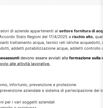
oratori di aziende appartenenti al
settore fornitura di acqua
ll’Accordo Stato Regioni del 17/4/2025 a
rischio alto
, quali 
anti trattamento acqua, tecnici reti idriche acquedotti, ma
otti, addetti potabilizzazione acque, addetti controllo qua
 neoassunti
devono essere avviati alla
formazione sulla si
avvio alle attività lavorative.
danno, infortunio, prevenzione e protezione
prevenzione aziendale e sistema di partecipazione dei lavor
oni per i vari soggetti aziendali
ontrollo e assistenza