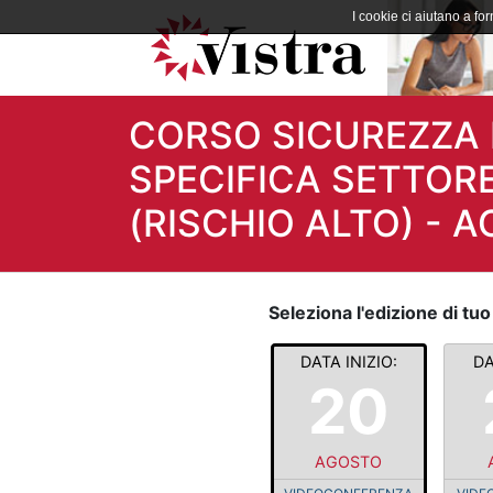
I cookie ci aiutano a forn
CORSO SICUREZZA 
SPECIFICA SETTOR
(RISCHIO ALTO) - 