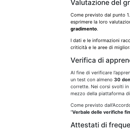
Valutazione del g
Come previsto dal punto 1.5
esprimere la loro valutazi
gradimento
.
I dati e le informazioni rac
criticità e le aree di migli
Verifica di appre
Al fine di verificare l’appr
un test con almeno
30
do
corrette. Nei corsi svolti 
mezzo della piattaforma d
Come previsto dall’Accordo 
“
Verbale delle verifiche fin
Attestati di frequ