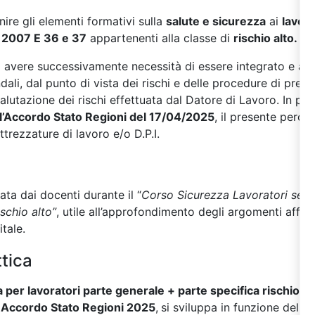
rnire gli elementi formativi sulla
salute e sicurezza
ai
lavora
2007 E 36 e 37
appartenenti alla classe di
rischio alto.
à avere successivamente necessità di essere integrato e am
ndali, dal punto di vista dei rischi e delle procedure di pre
valutazione dei rischi effettuata dal Datore di Lavoro. In p
ll’Accordo Stato Regioni del 17/04/2025
, il presente perc
ttrezzature di lavoro e/o D.P.I.
zata dai docenti durante il “
Corso Sicurezza Lavoratori setto
schio alto”
, utile all’approfondimento degli argomenti affront
tale.
tica
per lavoratori parte generale + parte specifica rischio alt
 Accordo Stato Regioni 2025
,
si sviluppa in funzione delle 