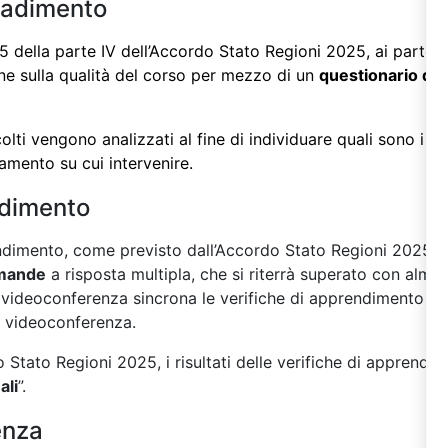
radimento
 della parte IV dell’
Accordo Stato Regioni 2025
, ai partec
one sulla qualità del corso per mezzo di un
questionario di 
colti vengono analizzati al fine di individuare quali sono i 
oramento su cui intervenire.
ndimento
endim
ento, come previsto dall’Accordo Stato Regioni 2025
s
mande
a risposta multipla, che si riterrà superato con almen
in videoconferenza sincrona le verifiche di apprendimento so
i videoconferenza.
Stato Regioni 2025, i risultati delle verifiche di apprendi
ali
”.
enza