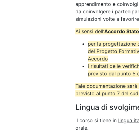
apprendimento e coinvolgim
da coinvolgere i partecipant
simulazioni volte a favorire
Ai sensi dell’
Accordo Stato
per la progettazione 
del Progetto Formativ
Accordo
i risultati delle verif
previsto dal punto 5
Tale documentazione sarà c
previsto al punto 7 del su
Lingua di svolgim
Il corso si tiene in
lingua it
orale.