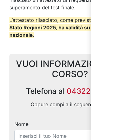
rilasciato un attestato di frequenza a seguito del
superamento del test finale.
L’attestato rilasciato, come previsto dall’
Accordo
Stato Regioni 2025, ha validità su tutto il territorio
nazionale
.
VUOI INFORMAZIONI SUL
CORSO?
Telefona al
0432299686
Oppure compila il seguente form:
Nome