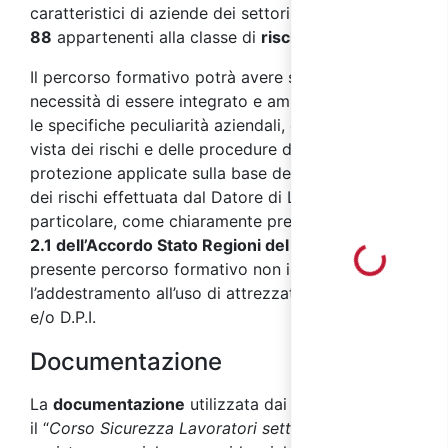
caratteristici di aziende dei settori
ATECO 2007 Q
88
appartenenti alla classe di
rischio medio
.
Il percorso formativo potrà avere successivamente
necessità di essere integrato e ampliato secondo
le specifiche peculiarità aziendali, dal punto di
vista dei rischi e delle procedure di prevenzione e
protezione applicate sulla base della valutazione
dei rischi effettuata dal Datore di Lavoro. In
particolare, come chiaramente precisato dal
punto
2.1 dell’Accordo Stato Regioni del 17/04/2025
, il
Loading...
presente percorso formativo non include
l’addestramento all’uso di attrezzature di lavoro
e/o D.P.I.
Documentazione
La
documentazione
utilizzata dai docenti durante
il “
Corso Sicurezza Lavoratori settore sanità e