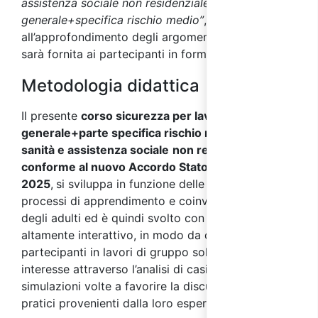
assistenza sociale non residenziale - parte
generale+specifica rischio medio”
, utile
all’approfondimento degli argomenti affrontati,
sarà fornita ai partecipanti in formato digitale.
Metodologia didattica
Il presente
corso sicurezza per lavoratori parte
generale+parte specifica rischio medio settore
sanità e assistenza sociale
non residenziale,
conforme al nuovo Accordo Stato Regioni
2025
,
si sviluppa in funzione delle specificità dei
processi di apprendimento e coinvolgimento tipici
degli adulti ed è quindi svolto con metodo
altamente interattivo, in modo da coinvolgere i
partecipanti in lavori di gruppo sollecitando il loro
interesse attraverso l’analisi di casi studio e
simulazioni volte a favorire la discussione su casi
pratici provenienti dalla loro esperienza.