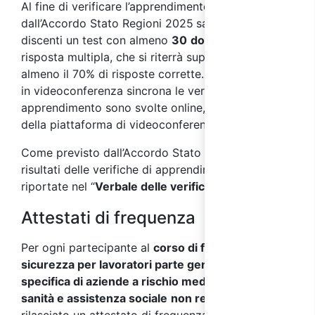
Al fine di verificare l’apprendimento, come previsto
dall’Accordo Stato Regioni 2025
sarà sottoposto ai
discenti un test con almeno
30
domande
a
risposta multipla, che si riterrà superato con
almeno il 70% di risposte corrette. Nei corsi svolti
in videoconferenza sincrona le verifiche di
apprendimento sono svolte online, per mezzo
della piattaforma di videoconferenza.
Come previsto dall’Accordo Stato Regioni 2025, i
risultati delle verifiche di apprendimento saranno
riportate nel “
Verbale delle verifiche finali
”.
Attestati di frequenza
Per ogni partecipante al
corso di formazione sulla
sicurezza per lavoratori parte generale+parte
specifica di aziende a rischio medio del settore
sanità e assistenza sociale
non residenziale
verrà