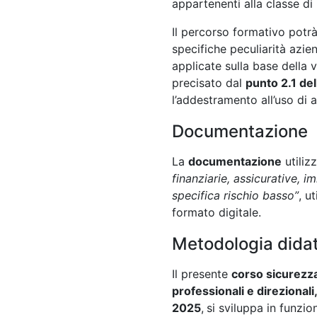
appartenenti alla classe di
Il percorso formativo potr
specifiche peculiarità azie
applicate sulla base della 
precisato dal
punto 2.1 de
l’addestramento all’uso di a
Documentazione
La
documentazione
utiliz
finanziarie, assicurative, i
specifica rischio basso”
, u
formato digitale.
Metodologia didat
Il presente
corso sicurezza 
professionali e direziona
2025
,
si sviluppa in funzio