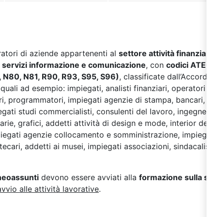
oratori di aziende appartenenti al
settore attività finanziarie
i, servizi informazione e comunicazione
, con
codici ATECO 2
, N80, N81, R90, R93, S95, S96)
, classificate dall’Accordo
uali ad esempio: impiegati, analisti finanziari, operatori ass
ari, programmatori, impiegati agenzie di stampa, bancari, av
egati studi commercialisti, consulenti del lavoro, ingegneri, ar
rie, grafici, addetti attività di design e mode, interior desig
mpiegati agenzie collocamento e somministrazione, impiegati
otecari, addetti ai musei, impiegati associazioni, sindacalisti
 neoassunti
devono essere avviati alla
formazione sulla si
avvio alle attività lavorative
.