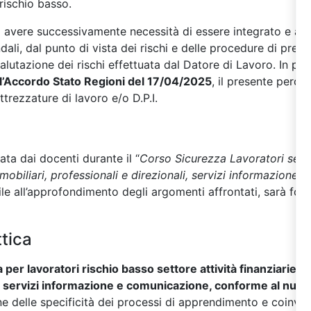
 rischio basso.
à avere successivamente necessità di essere integrato e am
ndali, dal punto di vista dei rischi e delle procedure di pre
valutazione dei rischi effettuata dal Datore di Lavoro. In p
ll’Accordo Stato Regioni del 17/04/2025
, il presente perc
ttrezzature di lavoro e/o D.P.I.
zata dai docenti durante il “
Corso Sicurezza Lavoratori settor
mmobiliari, professionali e direzionali, servizi informazione
tile all’approfondimento degli argomenti affrontati, sarà forn
tica
per lavoratori rischio basso settore attività finanziarie, a
li, servizi informazione e comunicazione, conforme al nuo
ne delle specificità dei processi di apprendimento e coinvolg