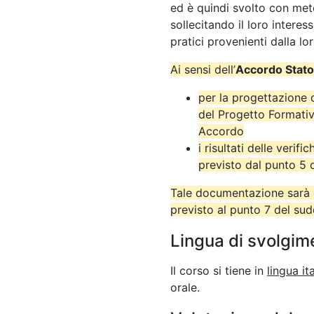
ed è quindi svolto con meto
sollecitando il loro interes
pratici provenienti dalla lo
Ai sensi dell’
Accordo Stato
per la progettazione 
del Progetto Formativ
Accordo
i risultati delle verif
previsto dal punto 5
Tale documentazione sarà c
previsto al punto 7 del su
Lingua di svolgim
Il corso si tiene in
lingua it
orale.