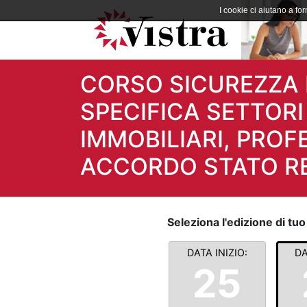
I cookie ci aiutano a forn
CORSO SICUREZZA 
SPECIFICA SETTORI 
IMMOBILIARI, PROF
ACCORDO STATO RE