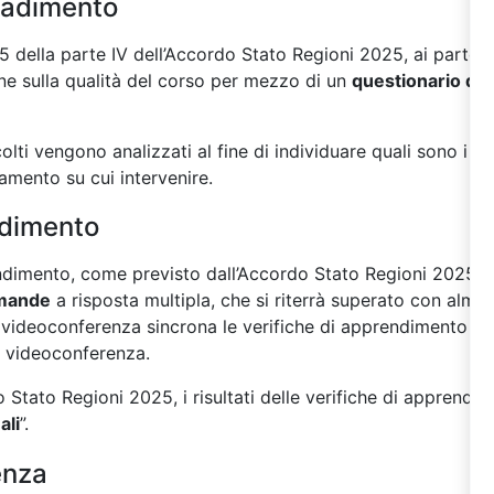
radimento
 della parte IV dell’Accordo Stato Regioni 2025, ai partecip
one sulla qualità del corso per mezzo di un
questionario di 
colti vengono analizzati al fine di individuare quali sono i 
oramento su cui intervenire.
ndimento
rendimento, come previsto dall’Accordo Stato Regioni 2025
s
mande
a risposta multipla, che si riterrà superato con almen
in videoconferenza sincrona le verifiche di apprendimento so
i videoconferenza.
Stato Regioni 2025, i risultati delle verifiche di apprendi
ali
”.
enza