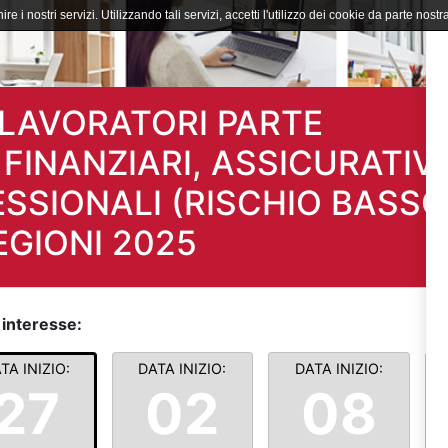
ire i nostri servizi. Utilizzando tali servizi, accetti l'utilizzo dei cookie da parte nostra
LAVORATORI PARTE
FINANZIARI, ASSICURATIVI
ESSIONALI (RISCHIO BASSO)
GIONI 2025