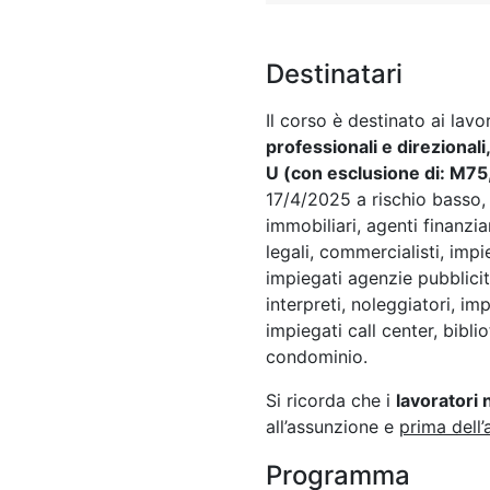
Destinatari
Il corso è destinato ai lav
professionali e direzional
U (con esclusione di: M75
17/4/2025 a rischio basso, q
immobiliari, agenti finanzi
legali, commercialisti, impi
impiegati agenzie pubblicita
interpreti, noleggiatori, i
impiegati call center, bibli
condominio.
Si ricorda che i
lavoratori
all’assunzione e
prima dell’
Programma