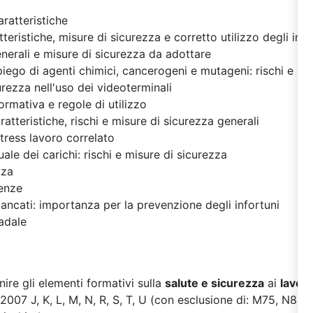
caratteristiche
tteristiche, misure di sicurezza e corretto utilizzo degli impi
enerali e misure di sicurezza da adottare
piego di agenti chimici, cancerogeni e mutageni: rischi e mi
urezza nell'uso dei videoterminali
normativa e regole di utilizzo
ratteristiche, rischi e misure di sicurezza generali
stress lavoro correlato
e dei carichi: rischi e misure di sicurezza
zza
enze
mancati: importanza per la prevenzione degli infortuni
radale
rnire gli elementi formativi sulla
salute e sicurezza
ai
lavora
007 J, K, L, M, N, R, S, T, U (con esclusione di: M75, N80,