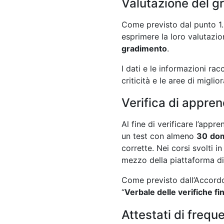
Valutazione del g
Come previsto dal punto 1.5
esprimere la loro valutazi
gradimento
.
I dati e le informazioni rac
criticità e le aree di migli
Verifica di appre
Al fine di verificare l’app
un test con almeno
30
do
corrette. Nei corsi svolti 
mezzo della piattaforma d
Come previsto dall’Accordo 
“
Verbale delle verifiche fin
Attestati di frequ