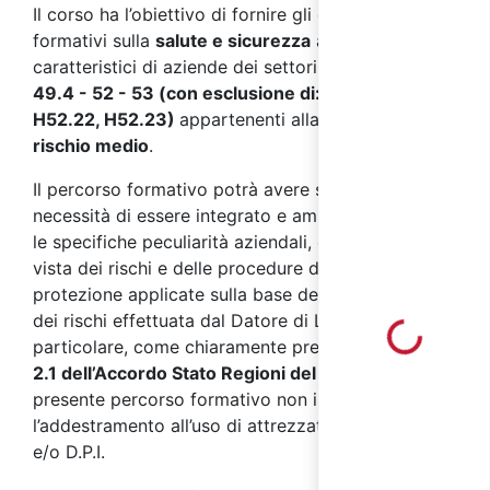
Il corso ha l’obiettivo di fornire gli elementi
formativi sulla
salute e sicurezza
ai
lavoratori
,
caratteristici di aziende dei settori
ATECO 2007 H
49.4 - 52 - 53 (con esclusione di: H52.21,
H52.22, H52.23)
appartenenti alla classe di
rischio medio
.
Il percorso formativo potrà avere successivamente
necessità di essere integrato e ampliato secondo
le specifiche peculiarità aziendali, dal punto di
vista dei rischi e delle procedure di prevenzione e
protezione applicate sulla base della valutazione
dei rischi effettuata dal Datore di Lavoro. In
Loading...
particolare, come chiaramente precisato dal
punto
2.1 dell’Accordo Stato Regioni del 17/04/2025
, il
presente percorso formativo non include
l’addestramento all’uso di attrezzature di lavoro
e/o D.P.I.