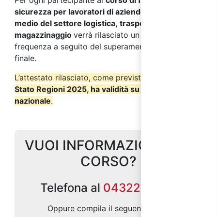
Per ogni partecipante al
corso di formazione sulla
sicurezza per lavoratori di aziende a rischio
medio del settore logistica, trasporto e
magazzinaggio
verrà rilasciato un attestato di
frequenza a seguito del superamento del test
finale.
L’attestato rilasciato, come previsto dall’
Accordo
Stato Regioni 2025, ha validità su tutto il territorio
nazionale
.
VUOI INFORMAZIONI SUL
CORSO?
Telefona al
0432299686
Oppure compila il seguente form: