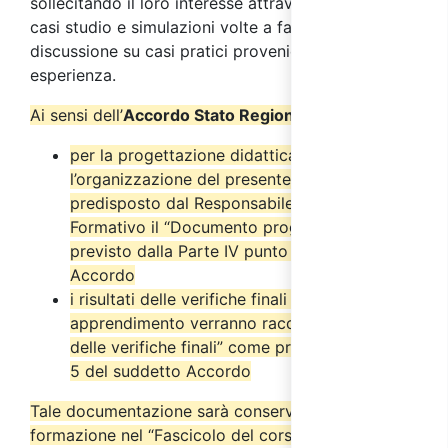
sollecitando il loro interesse attraverso l’analisi di
casi studio e simulazioni volte a favorire la
discussione su casi pratici provenienti dalla loro
esperienza.
Ai sensi dell’
Accordo Stato Regioni del 17/4/2025
:
per la progettazione didattica e
l’organizzazione del presente corso è stato
predisposto dal Responsabile del Progetto
Formativo il “Documento progettuale” come
previsto dalla Parte IV punto 2.6 del suddetto
Accordo
i risultati delle verifiche finali di
apprendimento verranno raccolti nel “Verbale
delle verifiche finali” come previsto dal punto
5 del suddetto Accordo
Tale documentazione sarà conservata dall’ente di
formazione nel “Fascicolo del corso” per almeno