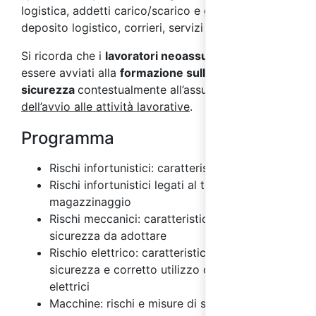
logistica, addetti carico/scarico e gestione
deposito logistico, corrieri, servizi postali.
Si ricorda che i
lavoratori neoassunti
devono
essere avviati alla
formazione sulla
sicurezza
contestualmente all’assunzione e
prima
dell’avvio alle attività lavorative
.
Programma
Rischi infortunistici: caratteristiche
Rischi infortunistici legati al trasporto e
magazzinaggio
Rischi meccanici: caratteristiche e misure di
sicurezza da adottare
Rischio elettrico: caratteristiche, misure di
sicurezza e corretto utilizzo degli impianti
elettrici
Macchine: rischi e misure di sicurezza