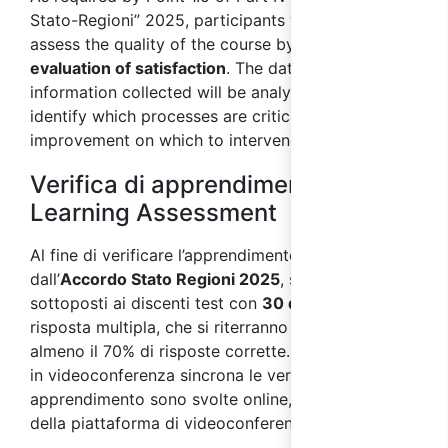
Stato-Regioni” 2025, participants will be asked to
assess the quality of the course by means of an
evaluation of satisfaction
. The data and
information collected will be analysed in order to
identify which processes are critical and areas for
improvement on which to intervene.
Verifica di apprendimento /
Learning Assessment
Al fine di verificare l’apprendimento, come previsto
dall’
Accordo Stato Regioni 2025
, saranno
sottoposti ai discenti test con
30 domande
a
risposta multipla, che si riterranno superati con
almeno il 70% di risposte corrette. Nei corsi svolti
in videoconferenza sincrona le verifiche di
apprendimento sono svolte online, per mezzo
della piattaforma di videoconferenza.