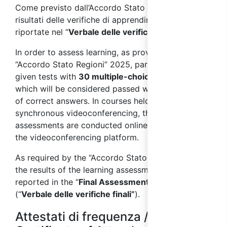
Come previsto dall’Accordo Stato Regioni 2025, i
risultati delle verifiche di apprendimento saranno
riportate nel “
Verbale delle verifiche finali
”.
In order to assess learning, as provided for in the
“Accordo Stato Regioni” 2025, participants will be
given tests with
30 multiple-choice questions
,
which will be considered passed with at least 70%
of correct answers. In courses held via
synchronous videoconferencing, the learning
assessments are conducted online, by means of
the videoconferencing platform.
As required by the
“Accordo Stato Regioni” 2025
,
the results of the learning assessments will be
reported in the “
Final Assessment Report
”
(“
Verbale delle verifiche finali”
)
.
Attestati di frequenza /