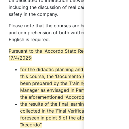
be dedicated to interaction between participants
including the discussion of real cases relating to
safety in the company.
Please note that the courses are held in English
and comprehension of both written and spoken
English is required.
Pursuant to the “Accordo Stato Regioni” of
17/4/2025:
for the didactic planning and organisation of
this course, the ‘Documento Progettuale’ has
been prepared by the Training Project
Manager as envisaged in Part IV point 2.6 of
the aforementioned “Accordo”
the results of the final learning tests will be
collected in the ‘Final Verification Report’ as
foreseen in point 5 of the aforementioned
“Accordo”