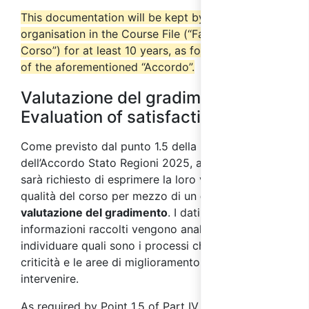
This documentation will be kept by the training
organisation in the Course File (“Fascicolo del
Corso”) for at least 10 years, as foreseen in point 7
of the aforementioned “Accordo”.
Valutazione del gradimento /
Evaluation of satisfaction
Come previsto dal punto 1.5 della parte IV
dell’Accordo Stato Regioni 2025, ai partecipanti
sarà richiesto di esprimere la loro valutazione sulla
qualità del corso per mezzo di un
questionario di
valutazione del gradimento
. I dati e le
informazioni raccolti vengono analizzati al fine di
individuare quali sono i processi che presentano
criticità e le aree di miglioramento su cui
intervenire.
As required by Point 1.5 of Part IV of the “Accordo