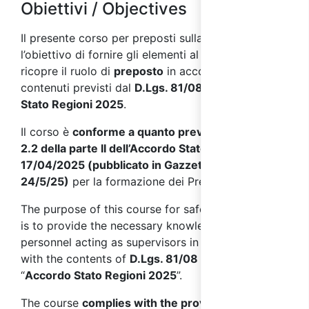
Obiettivi / Objectives
Il presente corso per preposti sulla sicurezza ha
l’obiettivo di fornire gli elementi al personale che
ricopre il ruolo di
preposto
in accordo con i
contenuti previsti dal
D.Lgs. 81/08
e l'
Accordo
Stato Regioni 2025
.
Il corso è
conforme a quanto previsto nel punto
2.2 della parte II dell’Accordo Stato Regioni del
17/04/2025 (pubblicato in Gazzetta Ufficiale il
24/5/25)
per la formazione dei Preposti.
The purpose of this course for safety supervisors
is to provide the necessary knowledge to the
personnel acting as supervisors in accordance
with the contents of
D.Lgs. 81/08
and the
“
Accordo Stato Regioni 2025
”.
The course
complies with the provisions of point