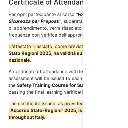
Certificate of Attendance
Per ogni partecipante al corso
“
Formazione sulla
Sicurezza per Preposti
”
, superata la verifica finale
di apprendimento, verrà rilasciato un attestato di
frequenza con verifica dell'apprendimento.
L’attestato rilasciato, come previsto dall’
Accordo
Stato Regioni 2025, ha validità su tutto il territorio
nazionale
.
A certificate of attendance with learning
assessment will be issued to each participant in
the
Safety Training Course for Supervisors
after
passing the final learning verification.
The certificate issued, as provided for the
"
Accordo Stato-Regioni" 2025, is valid
throughout Italy.