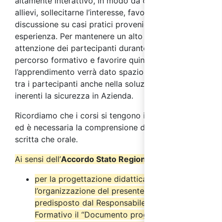
altamente interattivo, in modo da coinvolgere gli
allievi, sollecitarne l’interesse, favorire la
discussione su casi pratici provenienti dalla loro
esperienza. Per mantenere un alto livello di
attenzione dei partecipanti durante l’intero
percorso formativo e favorire quindi
l’apprendimento verrà dato spazio all’interazione
tra i partecipanti anche nella soluzione di casi reali
inerenti la sicurezza in Azienda.
Ricordiamo che i corsi si tengono in lingua inglese
ed è necessaria la comprensione della lingua sia
scritta che orale.
Ai sensi dell’
Accordo Stato Regioni del 17/4/2025
:
per la progettazione didattica e
l’organizzazione del presente corso è stato
predisposto dal Responsabile del Progetto
Formativo il “Documento progettuale” come