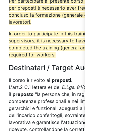
Per partecipare al presente corso di formazione
per preposti è necessario aver frequentato e
concluso la formazione (generale e specifica) per
lavoratori.
In order to participate in this training course for
supervisors, it is necessary to have attended and
completed the training (general and specific)
required for workers.
Destinatari / Target Audience
Il corso è rivolto ai
preposti
.
L'art.2 C.1 lettera e) del
D.Lgs. 81/08
, definisce
il
preposto
"la persona che, in ragione delle
competenze professionali e nei limiti dei poteri
gerarchici e funzionali adeguati alla natura
dell'incarico conferitogli, sovraintende all'attività
lavorativa e garantisce l'attuazione delle direttive
ricevute, controllandone la corretta esecuzione da