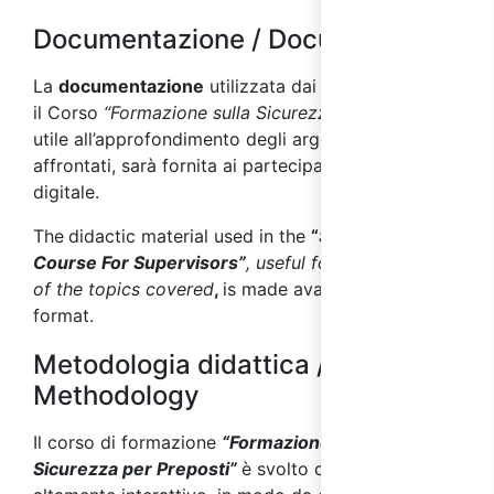
Documentazione / Documentation
La
documentazione
utilizzata dai docenti durante
il Corso
“Formazione sulla Sicurezza per Preposti”
,
utile all’approfondimento degli argomenti
affrontati, sarà fornita ai partecipanti in formato
digitale.
The
didactic material used in the
“
Safety Training
Course For Supervisors”
, useful for further study
of the topics covered
,
is made available in digital
format.
Metodologia didattica / Teaching
Methodology
Il corso di formazione
“Formazione sulla
Sicurezza per Preposti”
è svolto con metodo