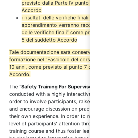
previsto dalla Parte IV punto 2.6 del suddetto
Accordo
i risultati delle verifiche finali di
apprendimento verranno raccolti nel “Verbale
delle verifiche finali” come previsto dal punto
5 del suddetto Accordo
Tale documentazione sarà conservata dall’ente di
formazione nel “Fascicolo del corso” per almeno
10 anni, come previsto al punto 7 del suddetto
Accordo.
The “
Safety Training For Supervisors
” course
i
s
conducted with a highly interactive method, in
order to involve participants, raise their interest,
and encourage discussion on practical cases from
their own experience. In order to maintain a high
level of participants' attention throughout the
training course and thus foster learning, time will