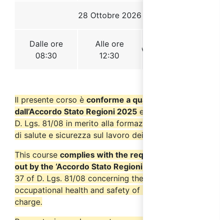
Il presente corso è
conforme a quanto previsto
dall’Accordo Stato Regioni 2025
e dall’art. 37 del
D. Lgs. 81/08 in merito alla formazione in materia
di salute e sicurezza sul lavoro dei preposti.
This course
complies with the requirements set
out by the ‘Accordo Stato Regioni 2025’
and Art.
37 of D. Lgs. 81/08 concerning the training in
occupational health and safety of persons in
charge.