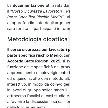
La
documentazione
utilizzata dai docenti durante
il “
Corso Sicurezza Lavoratori - Parte Generale +
Parte Specifica Rischio Medio”
, utile
all’approfondimento degli argomenti affrontati,
sarà fornita ai partecipanti in formato digitale.
Metodologia didattica
Il
corso sicurezza per lavoratori parte generale +
parte specifica rischio Medio, conforme al nuovo
Accordo Stato Regioni 2025
,
si sviluppa in
funzione delle specificità dei processi di
apprendimento e coinvolgimento tipici degli adulti
ed è quindi svolto con metodo altamente
interattivo, in modo da coinvolgere i partecipanti
in lavori di gruppo sollecitando il loro interesse
attraverso l’analisi di casi studio e simulazioni volte
a favorire la discussione su casi pratici provenienti
dalla loro esperienza.