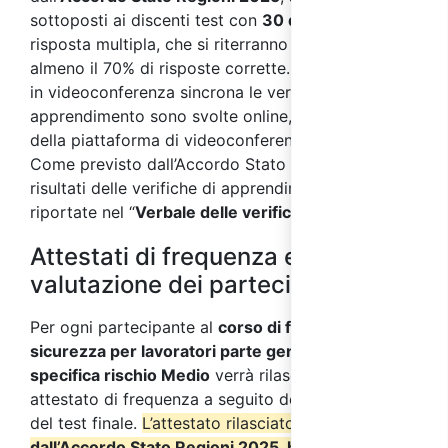
sottoposti ai discenti test con
30 domande
a
risposta multipla, che si riterranno superati con
almeno il 70% di risposte corrette. Nei corsi svolti
in videoconferenza sincrona le verifiche di
apprendimento sono svolte online, per mezzo
della piattaforma di videoconferenza sincrona.
Come previsto dall’Accordo Stato Regioni 2025, i
risultati delle verifiche di apprendimento saranno
riportate nel “
Verbale delle verifiche finali
”.
Attestati di frequenza e
valutazione dei partecipanti
Per ogni partecipante al
corso di formazione sulla
sicurezza per lavoratori parte generale + parte
specifica rischio Medio
verrà rilasciato un
attestato di frequenza a seguito del superamento
del test finale.
L’attestato rilasciato, come previsto
dall’Accordo Stato Regioni 2025, ha validità su