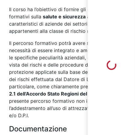
Il corso ha l’obiettivo di fornire gli elementi
formativi sulla
salute e sicurezza
ai
lavoratori
,
caratteristici di aziende dei settori ATECO
appartenenti alla classe di rischio medio.
Il percorso formativo potrà avere successivamente
necessità di essere integrato e ampliato secondo
le specifiche peculiarità aziendali, dal punto di
Loading...
vista dei rischi e delle procedure di prevenzione e
protezione applicate sulla base della valutazione
dei rischi effettuata dal Datore di Lavoro. In
particolare, come chiaramente precisato dal
punto
2.1 dell’Accordo Stato Regioni del 17/04/2025
, il
presente percorso formativo non include
l’addestramento all’uso di attrezzature di lavoro
e/o D.P.I.
Documentazione