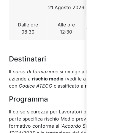
Destinatari
Il
corso di formazione
si rivolge a
lavoratori
di
aziende a
rischio medio
(vedi le aziende
con
Codice ATECO
classificato a
rischio medio
).
Programma
Il corso sicurezza per Lavoratori parte generale +
parte specifica rischio Medio prevede un percorso
formativo conforme all'
Accordo Stato Regioni del
17/04/2025
e la trattazione dei rischi previsti dal