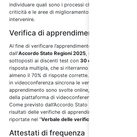
individuare quali sono i processi che presentano
criticità e le aree di miglioramento su cui
intervenire.
Verifica di apprendimento
Al fine di verificare l’apprendimento, come previsto
dall’
Accordo Stato Regioni 2025
, saranno
sottoposti ai discenti test con
30 domande
a
risposta multipla, che si riterranno superati con
almeno il 70% di risposte corrette. Nei corsi svolti
in videoconferenza sincrona le verifiche di
apprendimento sono svolte online, per mezzo
della piattaforma di videoconferenza sincrona.
Come previsto dall’Accordo Stato Regioni 2025, i
risultati delle verifiche di apprendimento saranno
riportate nel “
Verbale delle verifiche finali
”.
Attestati di frequenza