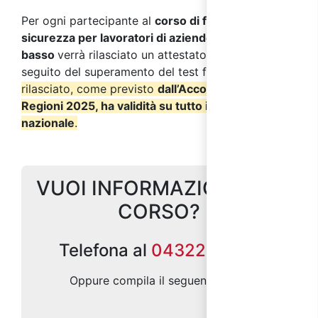
Per ogni partecipante al
corso di formazione sulla
sicurezza per lavoratori di aziende a rischio
basso
verrà rilasciato un attestato di frequenza a
seguito del superamento del test finale.
L’attestato
rilasciato, come previsto
dall’Accordo Stato
Regioni 2025, ha validità su tutto il territorio
nazionale
.
VUOI INFORMAZIONI SUL
CORSO?
Telefona al
0432299686
Oppure compila il seguente form: