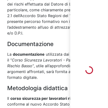
dei rischi effettuata dal Datore di Lavoro. In
particolare, come chiaramente precisato dal punto
2.1 dell’Accordo Stato Regioni del 17/04/2025, il
presente percorso formativo non include
l’addestramento all’uso di attrezzature di lavoro
e/o D.P.I.
Documentazione
La
documentazione
utilizzata dai docenti durante
il “
Corso Sicurezza Lavoratori - Parte Specifica
Rischio Basso”
, utile all’approfondimento degli
Loading...
argomenti affrontati, sarà fornita ai partecipanti in
formato digitale.
Metodologia didattica
Il
corso sicurezza per lavoratori rischio basso
,
conforme al nuovo Accordo Stato Regioni 2025,
si