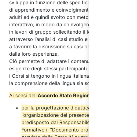
sviluppa in funzione delle specificità dei processi
di apprendimento e coinvolgimento tipici degli
adulti ed è quindi svolto con metodo altamente
interattivo, in modo da coinvolgere i partecipanti
in lavori di gruppo sollecitando il loro interesse
attraverso l’analisi di casi studio e simulazioni volte
a favorire la discussione su casi pratici provenienti
dalla loro esperienza.
Ciò permette di adattare i contenuti del corso alle
esigenze degli stessi partecipanti. Ricordiamo che
i Corsi si tengono in lingua italiana ed è necessaria
la comprensione della lingua sia scritta che orale.
Ai sensi dell’
Accordo Stato Regioni del 17/4/2025
:
per la progettazione didattica e
l’organizzazione del presente corso è stato
predisposto dal Responsabile del Progetto
Formativo il “Documento progettuale” come
previsto dalla Parte IV punto 2.6 del suddetto