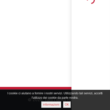
Loading...
I cookie ci aiutano a fornire i nostri servizi. Utilizzando tali servizi, accetti
l'utilizzo dei cookie da parte nostra.
© 2026. Tutti i diritti riservati
informazioni
OK