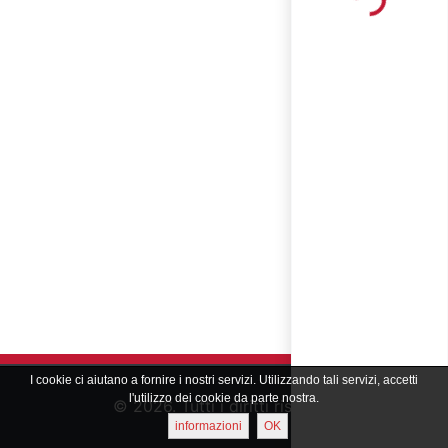
Loading...
I cookie ci aiutano a fornire i nostri servizi. Utilizzando tali servizi, accetti
l'utilizzo dei cookie da parte nostra.
© 2026. Tutti i diritti riservati
informazioni
OK