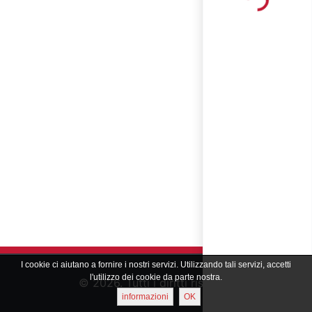
Loading...
I cookie ci aiutano a fornire i nostri servizi. Utilizzando tali servizi, accetti
l'utilizzo dei cookie da parte nostra.
© 2026. Tutti i diritti riservati
informazioni
OK