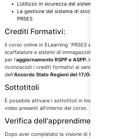
L’utilizzo in sicurezza del sistema di stoccaggio
La gestione del sistema di stoccaggio e ruolo del
PRSES
Crediti Formativi:
Il
corso online in ELearning
“
PRSES e sicurezza delle
scaffalature e sistemi di immagazzinaggio
”
è valido
per l’
aggiornamento RSPP e ASPP
.
Inoltre, sono
riconosciuti i crediti formativi ai sensi dell’Allegato III
dell’
Accordo Stato
Regioni del 17/04/2025
.
Sottotitoli
È possibile attivare i sottotitoli in lingua italiana per i
video presenti all'interno del corso.
Verifica dell'apprendimento:
Dopo aver completato la visione di tutti i moduli