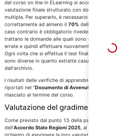
del corso on line in ELearning si accede al test di
valutazione finale strutturato con domande a risposta
multipla. Per superarlo, è necessario rispondere
correttamente ad almeno il
70%
delle domande, in
caso contrario è obbligatorio rivedere i moduli in cui si
trattano le domande alle quali sono state date risposte
errate e quindi effettuare nuovamente il test finale.
Loading...
Ogni volta che si effettua il test finale le domande
sono diverse in quanto estratte casualmente
dall'archivio.
I risultati delle verifiche di apprendimento saranno
riportati nel “
Documento di Avvenuta Formazione
”
rilasciato al termine del corso.
Valutazione del gradimento
Come previsto dal punto 1.5 della parte IV
dell’
Accordo Stato Regioni 2025
, ai partecipanti sarà
richiesto di esprimere la loro valutazione sulla qualità