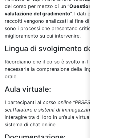
del corso per mezzo di un “
Questionario di
valutazione del gradimento
”. I dati e le informazioni
raccolti vengono analizzati al fine di individuare quali
sono i processi che presentano criticità e le aree di
miglioramento su cui intervenire.
Lingua di svolgimento del corso:
Ricordiamo che il corso è svolto in lingua italiana ed è
necessaria la comprensione della lingua sia scritta che
orale.
Aula virtuale:
I partecipanti al
corso online “PRSES e sicurezza delle
scaffalature e sistemi di immagazzinaggio”
possono
interagire tra di loro in un’aula virtuale utilizzando il
sistema di chat online.
Documentazione: