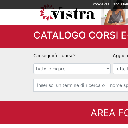
I cookie ci aiutano a forn
CATALOGO CORSI E
Chi seguirà il corso?
Aggior
AREA FO