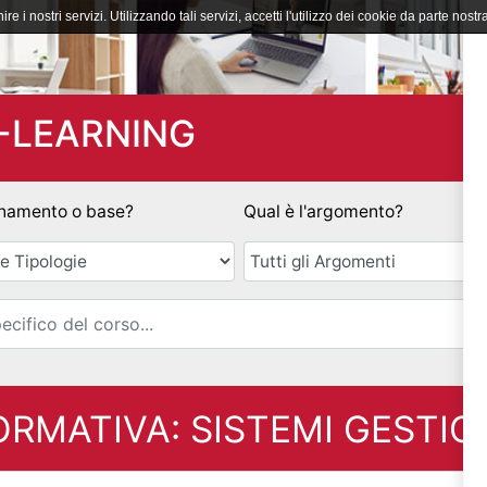
ire i nostri servizi. Utilizzando tali servizi, accetti l'utilizzo dei cookie da parte nostra
-LEARNING
namento o base?
Qual è l'argomento?
Email
RMATIVA: SISTEMI GESTIO